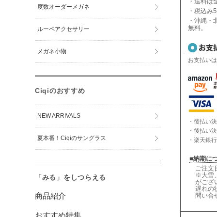
・送料は全
度数オーダーメガネ
・税込み5
・沖縄・北
無料。
ルーペアクセサリー
メガネ小物
お支払いは
Ciqiのおすすめ
NEW ARRIVALS
・後払い決
・後払い決
夏本番！Ciqiのサングラス
・楽天銀行
■納期に
ご注文
※大雪
「みる」をしつらえる
がござ
遅れの
商品紹介
問い合
おすすめ特集