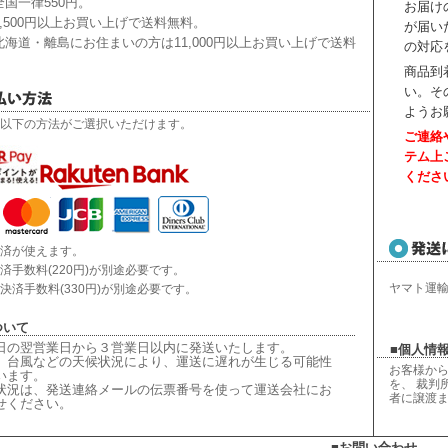
国一律550円。
お届け
,500円以上お買い上げで送料無料。
が届い
海道・離島にお住まいの方は11,000円以上お買い上げで送料
の対応
商品到
い。
そ
ようお
以下の方法がご選択いただけます。
ご連絡
テム上
くださ
済が使えます。
済手数料(220円)が別途必要です。
ヤマト運
決済手数料(330円)が別途必要です。
ついて
日の翌営業日から３営業日以内に発送いたします。
■個人情報
、台風などの天候状況により、
運送に遅れが生じる可能性
お客様から
います。
を、 裁判
状況は、
発送連絡メールの伝票番号を使って運送会社にお
者に譲渡
せください
。
■お問い合わせ