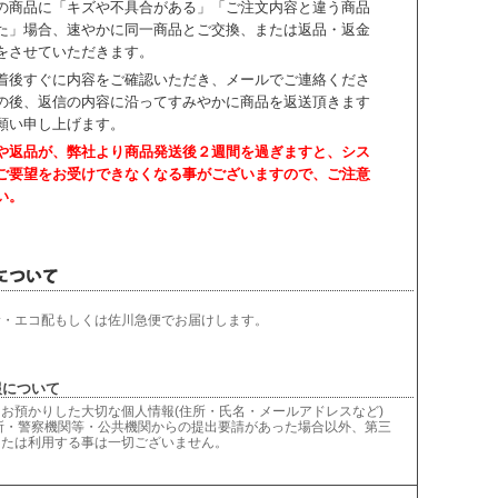
の商品に「キズや不具合がある」「ご注文内容と違う商品
た」場合、速やかに同一商品とご交換、または返品・返金
をさせていただきます。
着後すぐに内容をご確認いただき、
メールでご連絡くださ
の後、返信の内容に沿ってすみやかに商品を返送頂きます
願い申し上げます。
や返品が、弊社より商品発送後２週間を過ぎますと、
シス
ご要望をお受けできなくなる事がございますので、ご注意
い。
輸・エコ配もしくは佐川急便でお届けします。
について
お預かりした大切な個人情報(住所・氏名・メールアドレスなど)
所・警察機関等・公共機関からの提出要請があった場合以外、第三
または利用する事は一切ございません。