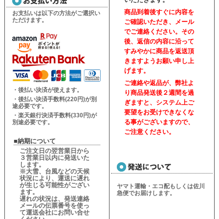
商品到着後すぐに内容を
お支払いは以下の方法がご選択い
ただけます。
ご確認いただき、
メール
でご連絡ください。
その
後、返信の内容に沿って
すみやかに商品を返送頂
きますようお願い申し上
げます。
ご連絡や返品が、弊社よ
・後払い決済が使えます。
り商品発送後２週間を過
・後払い決済手数料(220円)が別
ぎますと、
システム上ご
途必要です。
要望をお受けできなくな
・楽天銀行決済手数料(330円)が
る事がございますので、
別途必要です。
ご注意ください。
■納期について
ご注文日の翌営業日から
３営業日以内に発送いた
します。
※大雪、台風などの天候
状況により、
運送に遅れ
が生じる可能性がござい
ヤマト運輸・エコ配もしくは佐川
ます。
急便でお届けします。
遅れの状況は、
発送連絡
メールの伝票番号を使っ
て運送会社にお問い合せ