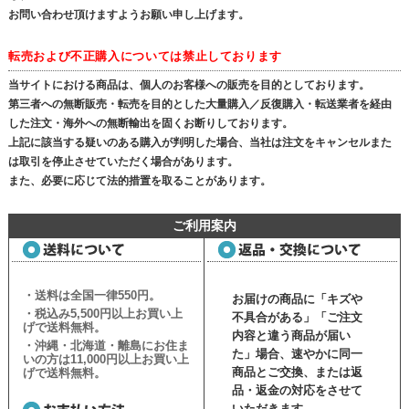
お問い合わせ頂けますようお願い申し上げます。
転売および不正購入については禁止しております
当サイトにおける商品は、個人のお客様への販売を目的としております。
第三者への無断販売・転売を目的とした大量購入／反復購入・転送業者を経由
した注文・海外への無断輸出を固くお断りしております。
上記に該当する疑いのある購入が判明した場合、当社は注文をキャンセルまた
は取引を停止させていただく場合があります。
また、必要に応じて法的措置を取ることがあります。
ご利用案内
・送料は全国一律550円。
お届けの商品に「キズや
・税込み5,500円以上お買い上
不具合がある」「ご注文
げで送料無料。
内容と違う商品が届い
・沖縄・北海道・離島にお住ま
た」場合、速やかに同一
いの方は11,000円以上お買い上
商品とご交換、または返
げで送料無料。
品・返金の対応をさせて
いただきます。