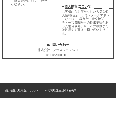
て運送会社にお問い合せ
ください
。
■個人情報について
お客様からお預かりした大切な個
人情報(住所・氏名・メールアドレ
スなど)を、 裁判所・警察機関
等・公共機関からの提出要請があ
った場合以外、第三者に譲渡また
は利用する事は一切ございませ
ん。
■お問い合わせ
株式会社 グラスルーツ Ciqi
sales@ciqi.co.jp
個人情報の取り扱いについて
特定商取引法に関する表示
Created by
Estore
Copyright (C)
2026 jujubee All Rights Reserved.