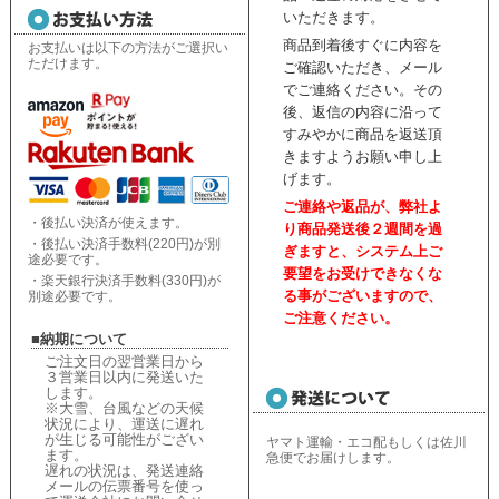
いただきます。
商品到着後すぐに内容を
お支払いは以下の方法がご選択い
ただけます。
ご確認いただき、
メール
でご連絡ください。
その
後、返信の内容に沿って
すみやかに商品を返送頂
きますようお願い申し上
げます。
ご連絡や返品が、弊社よ
・後払い決済が使えます。
り商品発送後２週間を過
・後払い決済手数料(220円)が別
ぎますと、
システム上ご
途必要です。
要望をお受けできなくな
・楽天銀行決済手数料(330円)が
る事がございますので、
別途必要です。
ご注意ください。
■納期について
ご注文日の翌営業日から
３営業日以内に発送いた
します。
※大雪、台風などの天候
状況により、
運送に遅れ
が生じる可能性がござい
ヤマト運輸・エコ配もしくは佐川
ます。
急便でお届けします。
遅れの状況は、
発送連絡
メールの伝票番号を使っ