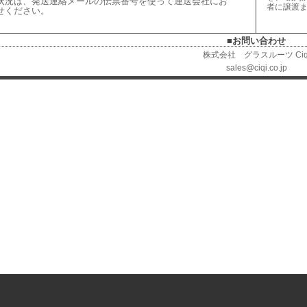
状況は、
発送連絡メールの伝票番号を使って運送会社にお
者に譲渡
せください
。
■お問い合わせ
株式会社 グラスルーツ Ciq
sales@ciqi.co.jp