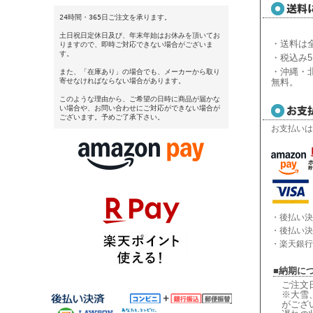
24時間・365日ご注文を承ります。
土日祝日定休日及び、年末年始はお休みを頂いてお
・送料は全
りますので、即時ご対応できない場合がございま
す。
・税込み5
・沖縄・北
また、「在庫あり」の場合でも、メーカーから取り
無料。
寄せなければならない場合があります。
このような理由から、ご希望の日時に商品が届かな
い場合や、お問い合わせにご対応ができない場合が
ございます。予めご了承下さい。
お支払いは
・後払い決
・後払い決
・楽天銀行
■納期に
ご注文
※大雪
がござ