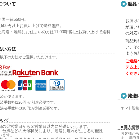
国一律550円。
お届け
,500円以上お買い上げで送料無料。
が届い
海道・離島にお住まいの方は11,000円以上お買い上げで送料
の対応
商品到
い。
そ
ようお
以下の方法がご選択いただけます。
ご連絡
テム上
くださ
済が使えます。
済手数料(220円)が別途必要です。
ヤマト運
決済手数料(330円)が別途必要です。
ついて
日の翌営業日から３営業日以内に発送いたします。
■個人情報
、台風などの天候状況により、
運送に遅れが生じる可能性
お客様から
います。
を、 裁判