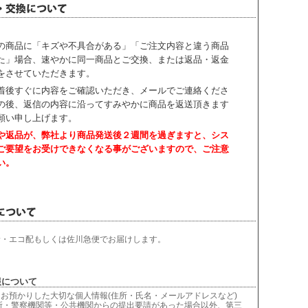
の商品に「キズや不具合がある」「ご注文内容と違う商品
た」場合、速やかに同一商品とご交換、または返品・返金
をさせていただきます。
着後すぐに内容をご確認いただき、
メールでご連絡くださ
の後、返信の内容に沿ってすみやかに商品を返送頂きます
願い申し上げます。
や返品が、弊社より商品発送後２週間を過ぎますと、
シス
ご要望をお受けできなくなる事がございますので、ご注意
い。
輸・エコ配もしくは佐川急便でお届けします。
について
お預かりした大切な個人情報(住所・氏名・メールアドレスなど)
所・警察機関等・公共機関からの提出要請があった場合以外、第三