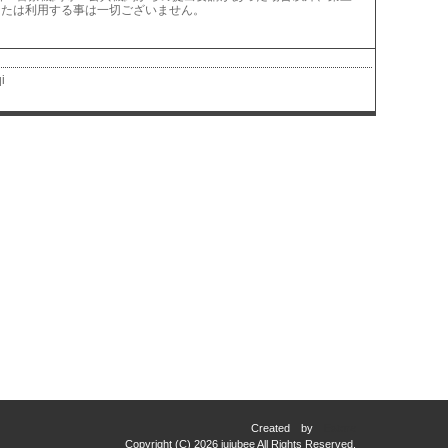
または利用する事は一切ございません。
i
Created by
Estore
Copyright (C)
2026 jujubee All Rights Reserved.