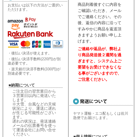
商品到着後すぐに内容を
お支払いは以下の方法がご選択い
ただけます。
ご確認いただき、
メール
でご連絡ください。
その
後、返信の内容に沿って
すみやかに商品を返送頂
きますようお願い申し上
げます。
ご連絡や返品が、弊社よ
・後払い決済が使えます。
り商品発送後２週間を過
・後払い決済手数料(220円)が別
ぎますと、
システム上ご
途必要です。
要望をお受けできなくな
・楽天銀行決済手数料(330円)が
る事がございますので、
別途必要です。
ご注意ください。
■納期について
ご注文日の翌営業日から
３営業日以内に発送いた
します。
※大雪、台風などの天候
状況により、
運送に遅れ
が生じる可能性がござい
ヤマト運輸・エコ配もしくは佐川
ます。
急便でお届けします。
遅れの状況は、
発送連絡
メールの伝票番号を使っ
て運送会社にお問い合せ
ください
。
■個人情報について