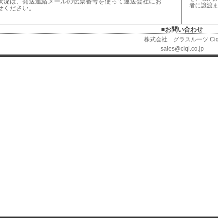
状況は、
発送連絡メールの伝票番号を使って運送会社にお
者に譲渡
せください
。
■お問い合わせ
株式会社 グラスルーツ Ciq
sales@ciqi.co.jp