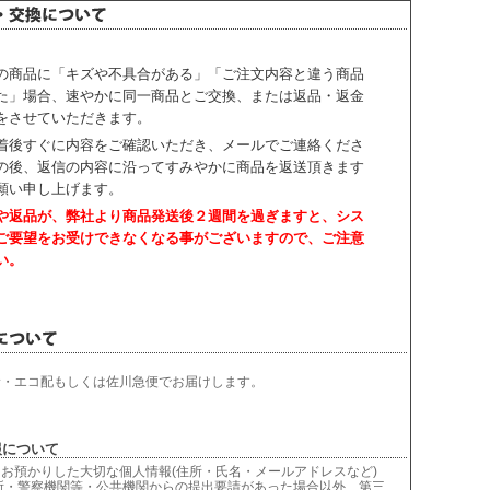
の商品に「キズや不具合がある」「ご注文内容と違う商品
た」場合、速やかに同一商品とご交換、または返品・返金
をさせていただきます。
着後すぐに内容をご確認いただき、
メールでご連絡くださ
の後、返信の内容に沿ってすみやかに商品を返送頂きます
願い申し上げます。
や返品が、弊社より商品発送後２週間を過ぎますと、
シス
ご要望をお受けできなくなる事がございますので、ご注意
い。
輸・エコ配もしくは佐川急便でお届けします。
について
お預かりした大切な個人情報(住所・氏名・メールアドレスなど)
所・警察機関等・公共機関からの提出要請があった場合以外、第三