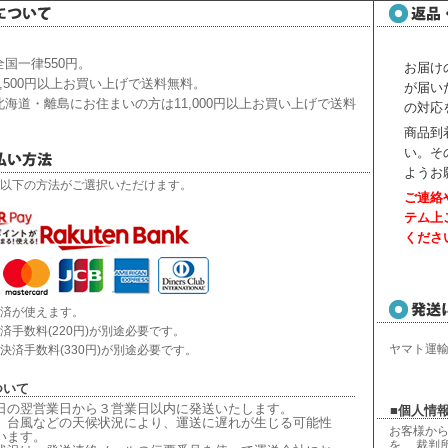
国一律550円。
お届け
,500円以上お買い上げで送料無料。
が届い
海道・離島にお住まいの方は11,000円以上お買い上げで送料
の対応
商品到
い。
そ
ようお
以下の方法がご選択いただけます。
ご連絡
テム上
くださ
済が使えます。
済手数料(220円)が別途必要です。
ヤマト運
決済手数料(330円)が別途必要です。
ついて
日の翌営業日から３営業日以内に発送いたします。
■個人情報
、台風などの天候状況により、
運送に遅れが生じる可能性
お客様から
います。
を、 裁判