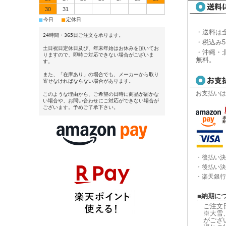
30
31
■
■
今日
定休日
・送料は全
24時間・365日ご注文を承ります。
・税込み5
土日祝日定休日及び、年末年始はお休みを頂いてお
・沖縄・北
りますので、即時ご対応できない場合がございま
無料。
す。
また、「在庫あり」の場合でも、メーカーから取り
寄せなければならない場合があります。
お支払いは
このような理由から、ご希望の日時に商品が届かな
い場合や、お問い合わせにご対応ができない場合が
ございます。予めご了承下さい。
・後払い決
・後払い決
・楽天銀行
■納期に
ご注文
※大雪
がござ