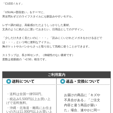
「CUDD / カド」
「USUAL=普段使い」をテーマに、
男女問わずどのライフスタイルにも馴染みやすいモデル。
レザー調の紐は、高級感がただようしっかりした素材。
文具のように机の上に置いておきたい、日用品としてのデザイン。
「少しだけ大きく見たいのに・・・」「読みにくいけれどメガネをかけるほどで
は・・・」という時に便利なアイテム。
胸ポケットやカバンからさっと取り出して気軽に使うことができます。
ストラップは、長さ80センチ。（伸縮性のない素材です）
度数は老眼鏡の「+2.50」相当です。
ご利用案内
・送料は全国一律550円。
お届けの商品に「キズや
・税込み5,500円以上お買い上
不具合がある」「ご注文
げで送料無料。
内容と違う商品が届い
・沖縄・北海道・離島にお住ま
た」場合、速やかに同一
いの方は11,000円以上お買い上