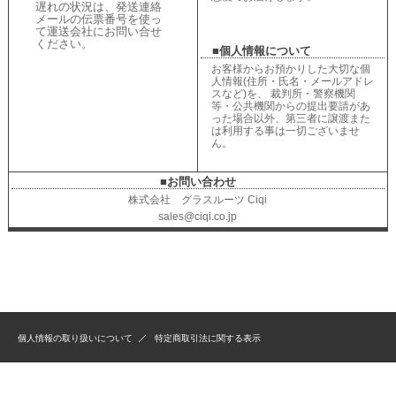
遅れの状況は、
発送連絡
メールの伝票番号を使っ
て運送会社にお問い合せ
ください
。
■個人情報について
お客様からお預かりした大切な個
人情報(住所・氏名・メールアドレ
スなど)を、 裁判所・警察機関
等・公共機関からの提出要請があ
った場合以外、第三者に譲渡また
は利用する事は一切ございませ
ん。
■お問い合わせ
株式会社 グラスルーツ Ciqi
sales@ciqi.co.jp
個人情報の取り扱いについて
特定商取引法に関する表示
Created by
Estore