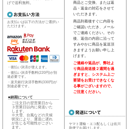
商品とご交換、または返
げで送料無料。
品・返金の対応をさせて
いただきます。
商品到着後すぐに内容を
お支払いは以下の方法がご選択い
ただけます。
ご確認いただき、
メール
でご連絡ください。
その
後、返信の内容に沿って
すみやかに商品を返送頂
きますようお願い申し上
げます。
ご連絡や返品が、弊社よ
・後払い決済が使えます。
り商品発送後２週間を過
・後払い決済手数料(220円)が別
ぎますと、
システム上ご
途必要です。
要望をお受けできなくな
・楽天銀行決済手数料(330円)が
る事がございますので、
別途必要です。
ご注意ください。
■納期について
ご注文日の翌営業日から
３営業日以内に発送いた
します。
※大雪、台風などの天候
状況により、
運送に遅れ
が生じる可能性がござい
ヤマト運輸・エコ配もしくは佐川
ます。
急便でお届けします。