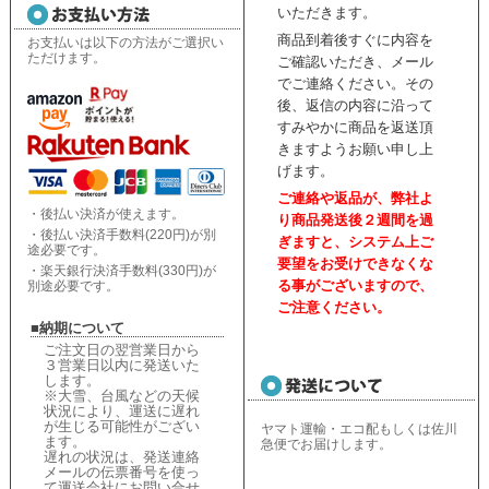
いただきます。
商品到着後すぐに内容を
お支払いは以下の方法がご選択い
ただけます。
ご確認いただき、
メール
でご連絡ください。
その
後、返信の内容に沿って
すみやかに商品を返送頂
きますようお願い申し上
げます。
ご連絡や返品が、弊社よ
・後払い決済が使えます。
り商品発送後２週間を過
・後払い決済手数料(220円)が別
ぎますと、
システム上ご
途必要です。
要望をお受けできなくな
・楽天銀行決済手数料(330円)が
る事がございますので、
別途必要です。
ご注意ください。
■納期について
ご注文日の翌営業日から
３営業日以内に発送いた
します。
※大雪、台風などの天候
状況により、
運送に遅れ
が生じる可能性がござい
ヤマト運輸・エコ配もしくは佐川
ます。
急便でお届けします。
遅れの状況は、
発送連絡
メールの伝票番号を使っ
て運送会社にお問い合せ