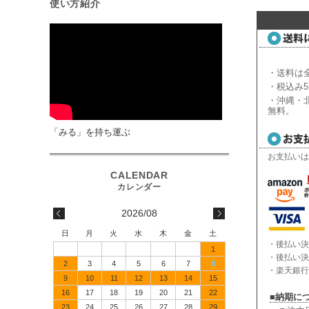
使い方紹介
・送料は全
・税込み5
・沖縄・北
無料。
「みる」を持ち運ぶ
お支払いは
2026/08
日
月
火
水
木
金
土
・後払い決
1
・後払い決
2
3
4
5
6
7
8
・楽天銀行
9
10
11
12
13
14
15
16
17
18
19
20
21
22
■納期に
23
24
25
26
27
28
29