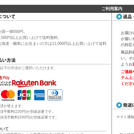
ご利用案内
国一律550円。
お届け
,500円以上お買い上げで送料無料。
が届い
海道・離島にお住まいの方は11,000円以上お買い上げで送料
の対応
商品到
い。
そ
ようお
以下の方法がご選択いただけます。
ご連絡
テム上
くださ
済が使えます。
済手数料(220円)が別途必要です。
ヤマト運
決済手数料(330円)が別途必要です。
ついて