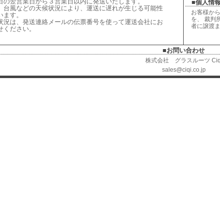
日の翌営業日から３営業日以内に発送いたします。
■個人情報
、台風などの天候状況により、
運送に遅れが生じる可能性
お客様から
います。
を、 裁判
状況は、
発送連絡メールの伝票番号を使って運送会社にお
者に譲渡
せください
。
■お問い合わせ
株式会社 グラスルーツ Ciq
sales@ciqi.co.jp