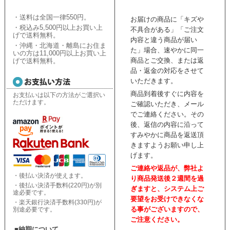
・送料は全国一律550円。
お届けの商品に「キズや
・税込み5,500円以上お買い上
不具合がある」「ご注文
げで送料無料。
内容と違う商品が届い
・沖縄・北海道・離島にお住ま
た」場合、速やかに同一
いの方は11,000円以上お買い上
商品とご交換、または返
げで送料無料。
品・返金の対応をさせて
いただきます。
商品到着後すぐに内容を
お支払いは以下の方法がご選択い
ただけます。
ご確認いただき、
メール
でご連絡ください。
その
後、返信の内容に沿って
すみやかに商品を返送頂
きますようお願い申し上
げます。
ご連絡や返品が、弊社よ
・後払い決済が使えます。
り商品発送後２週間を過
・後払い決済手数料(220円)が別
ぎますと、
システム上ご
途必要です。
要望をお受けできなくな
・楽天銀行決済手数料(330円)が
る事がございますので、
別途必要です。
ご注意ください。
■納期について