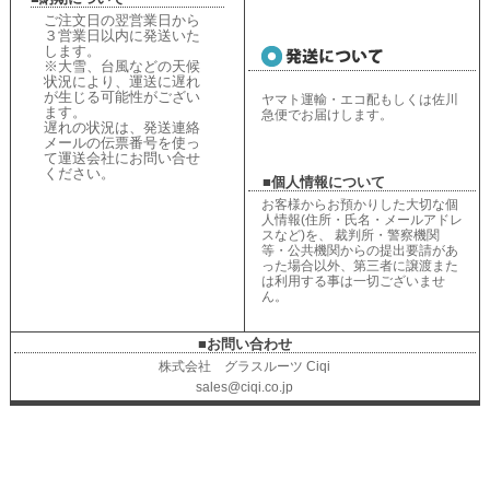
ご注文日の翌営業日から
３営業日以内に発送いた
します。
※大雪、台風などの天候
状況により、
運送に遅れ
が生じる可能性がござい
ヤマト運輸・エコ配もしくは佐川
ます。
急便でお届けします。
遅れの状況は、
発送連絡
メールの伝票番号を使っ
て運送会社にお問い合せ
ください
。
■個人情報について
お客様からお預かりした大切な個
人情報(住所・氏名・メールアドレ
スなど)を、 裁判所・警察機関
等・公共機関からの提出要請があ
った場合以外、第三者に譲渡また
は利用する事は一切ございませ
ん。
■お問い合わせ
株式会社 グラスルーツ Ciqi
sales@ciqi.co.jp