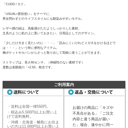
「CUDD / カド」
「USUAL=普段使い」をテーマに、
男女問わずどのライフスタイルにも馴染みやすいモデル。
レザー調の紐は、高級感がただようしっかりした素材。
文具のように机の上に置いておきたい、日用品としてのデザイン。
「少しだけ大きく見たいのに・・・」「読みにくいけれどメガネをかけるほどで
は・・・」という時に便利なアイテム。
胸ポケットやカバンからさっと取り出して気軽に使うことができます。
ストラップは、長さ80センチ。（伸縮性のない素材です）
度数は老眼鏡の「+2.50」相当です。
ご利用案内
・送料は全国一律550円。
お届けの商品に「キズや
・税込み5,500円以上お買い上
不具合がある」「ご注文
げで送料無料。
内容と違う商品が届い
・沖縄・北海道・離島にお住ま
た」場合、速やかに同一
いの方は11,000円以上お買い上