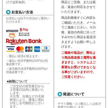
商品とご交換、または返
げで送料無料。
品・返金の対応をさせて
いただきます。
商品到着後すぐに内容を
お支払いは以下の方法がご選択い
ただけます。
ご確認いただき、
メール
でご連絡ください。
その
後、返信の内容に沿って
すみやかに商品を返送頂
きますようお願い申し上
げます。
ご連絡や返品が、弊社よ
・後払い決済が使えます。
り商品発送後２週間を過
・後払い決済手数料(220円)が別
ぎますと、
システム上ご
途必要です。
要望をお受けできなくな
・楽天銀行決済手数料(330円)が
る事がございますので、
別途必要です。
ご注意ください。
■納期について
ご注文日の翌営業日から
３営業日以内に発送いた
します。
※大雪、台風などの天候
状況により、
運送に遅れ
が生じる可能性がござい
ヤマト運輸・エコ配もしくは佐川
ます。
急便でお届けします。