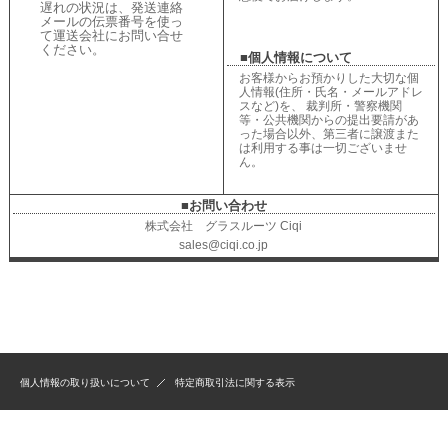
遅れの状況は、
発送連絡
メールの伝票番号を使っ
て運送会社にお問い合せ
ください
。
■個人情報について
お客様からお預かりした大切な個
人情報(住所・氏名・メールアドレ
スなど)を、 裁判所・警察機関
等・公共機関からの提出要請があ
った場合以外、第三者に譲渡また
は利用する事は一切ございませ
ん。
■お問い合わせ
株式会社 グラスルーツ Ciqi
sales@ciqi.co.jp
個人情報の取り扱いについて
特定商取引法に関する表示
Created by
Estore