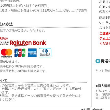
国一律550円。
お届け
,500円以上お買い上げで送料無料。
が届い
海道・離島にお住まいの方は11,000円以上お買い上げで送料
の対応
商品到
い。
そ
ようお
以下の方法がご選択いただけます。
ご連絡
テム上
くださ
済が使えます。
済手数料(220円)が別途必要です。
ヤマト運
決済手数料(330円)が別途必要です。
ついて
日の翌営業日から３営業日以内に発送いたします。
■個人情報
、台風などの天候状況により、
運送に遅れが生じる可能性
お客様から
います。
を、 裁判
状況は、
発送連絡メールの伝票番号を使って運送会社にお
者に譲渡
せください
。
■お問い合わせ