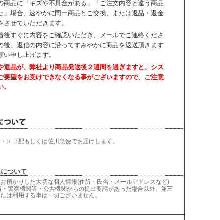
の商品に「キズや不具合がある」「ご注文内容と違う商品
た」場合、速やかに同一商品とご交換、または返品・返金
をさせていただきます。
着後すぐに内容をご確認いただき、
メールでご連絡くださ
の後、返信の内容に沿ってすみやかに商品を返送頂きます
願い申し上げます。
や返品が、弊社より商品発送後２週間を過ぎますと、
シス
ご要望をお受けできなくなる事がございますので、ご注意
い。
輸・エコ配もしくは佐川急便でお届けします。
について
お預かりした大切な個人情報(住所・氏名・メールアドレスなど)
所・警察機関等・公共機関からの提出要請があった場合以外、第三
または利用する事は一切ございません。