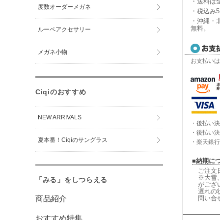
・送料は全
度数オーダーメガネ
・税込み5
・沖縄・北
無料。
ルーペアクセサリー
メガネ小物
お支払いは
Ciqiのおすすめ
NEW ARRIVALS
・後払い決
・後払い決
夏本番！Ciqiのサングラス
・楽天銀行
■納期に
ご注文
※大雪
「みる」をしつらえる
がござ
遅れの
商品紹介
問い合
おすすめ特集