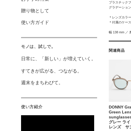
プラスチック
グラデーショ
贈り物として
＊レンズカラー
使い方ガイド
＊付属のケー
幅 138 mm ／ 
モノは、試しで。
関連商品
日常に、「新しい」が増えていく。
すてきが広がる、つながる。
週末をまちわびて。
使い方紹介
DONNY Gra
Green Len
sunglass
グレー ラ
レンズ サ