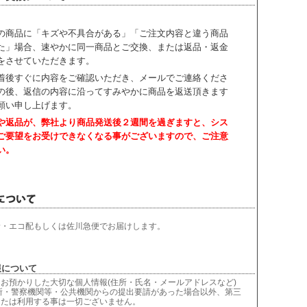
の商品に「キズや不具合がある」「ご注文内容と違う商品
た」場合、速やかに同一商品とご交換、または返品・返金
をさせていただきます。
着後すぐに内容をご確認いただき、
メールでご連絡くださ
の後、返信の内容に沿ってすみやかに商品を返送頂きます
願い申し上げます。
や返品が、弊社より商品発送後２週間を過ぎますと、
シス
ご要望をお受けできなくなる事がございますので、ご注意
い。
輸・エコ配もしくは佐川急便でお届けします。
について
お預かりした大切な個人情報(住所・氏名・メールアドレスなど)
所・警察機関等・公共機関からの提出要請があった場合以外、第三
または利用する事は一切ございません。