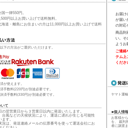
国一律550円。
お届け
,500円以上お買い上げで送料無料。
が届い
海道・離島にお住まいの方は11,000円以上お買い上げで送料
の対応
商品到
い。
そ
ようお
以下の方法がご選択いただけます。
ご連絡
テム上
くださ
済が使えます。
済手数料(220円)が別途必要です。
ヤマト運
決済手数料(330円)が別途必要です。
ついて
日の翌営業日から３営業日以内に発送いたします。
■個人情報
、台風などの天候状況により、
運送に遅れが生じる可能性
お客様から
います。
を、 裁判
状況は、
発送連絡メールの伝票番号を使って運送会社にお
者に譲渡
せください
。