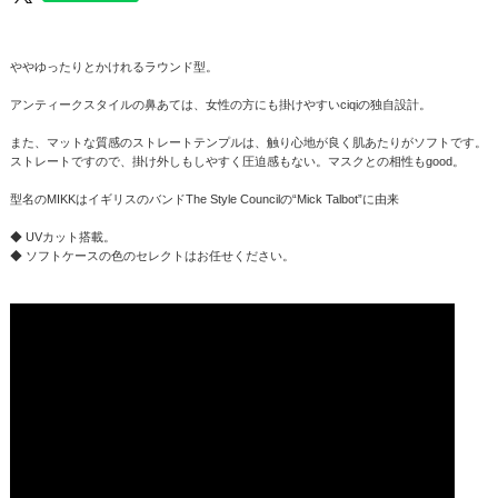
ややゆったりとかけれるラウンド型。
アンティークスタイルの鼻あては、女性の方にも掛けやすいciqiの独自設計。
また、マットな質感のストレートテンプルは、触り心地が良く肌あたりがソフトです。
ストレートですので、掛け外しもしやすく圧迫感もない。マスクとの相性もgood。
型名のMIKKはイギリスのバンドThe Style Councilの“Mick Talbot”に由来
◆ UVカット搭載。
◆ ソフトケースの色のセレクトはお任せください。