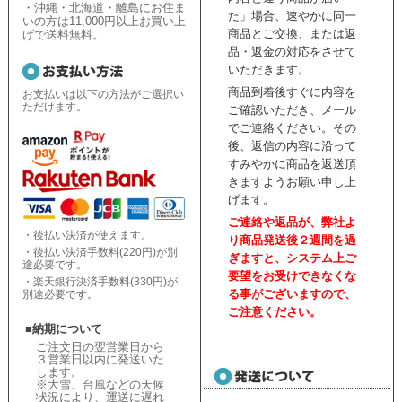
・沖縄・北海道・離島にお住ま
た」場合、速やかに同一
いの方は11,000円以上お買い上
商品とご交換、または返
げで送料無料。
品・返金の対応をさせて
いただきます。
商品到着後すぐに内容を
お支払いは以下の方法がご選択い
ただけます。
ご確認いただき、
メール
でご連絡ください。
その
後、返信の内容に沿って
すみやかに商品を返送頂
きますようお願い申し上
げます。
ご連絡や返品が、弊社よ
・後払い決済が使えます。
り商品発送後２週間を過
・後払い決済手数料(220円)が別
ぎますと、
システム上ご
途必要です。
要望をお受けできなくな
・楽天銀行決済手数料(330円)が
る事がございますので、
別途必要です。
ご注意ください。
■納期について
ご注文日の翌営業日から
３営業日以内に発送いた
します。
※大雪、台風などの天候
状況により、
運送に遅れ