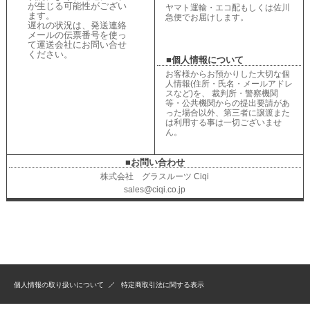
が生じる可能性がござい
ヤマト運輸・エコ配もしくは佐川
ます。
急便でお届けします。
遅れの状況は、
発送連絡
メールの伝票番号を使っ
て運送会社にお問い合せ
ください
。
■個人情報について
お客様からお預かりした大切な個
人情報(住所・氏名・メールアドレ
スなど)を、 裁判所・警察機関
等・公共機関からの提出要請があ
った場合以外、第三者に譲渡また
は利用する事は一切ございませ
ん。
■お問い合わせ
株式会社 グラスルーツ Ciqi
sales@ciqi.co.jp
個人情報の取り扱いについて
特定商取引法に関する表示