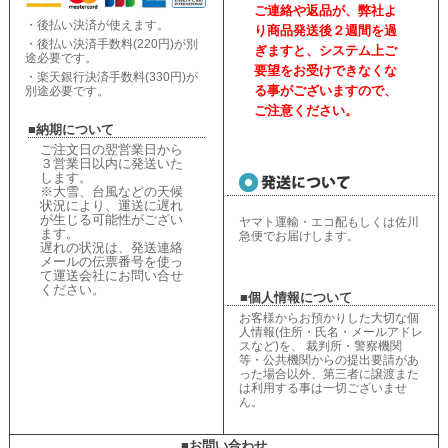
ご連絡や返品が、弊社よ
・後払い決済が使えます。
り商品発送後２週間を過
・後払い決済手数料(220円)が別
ぎますと、
システム上ご
途必要です。
要望をお受けできなくな
・楽天銀行決済手数料(330円)が
る事がございますので、
別途必要です。
ご注意ください。
■納期について
ご注文日の翌営業日から
３営業日以内に発送いた
します。
※大雪、台風などの天候
状況により、
運送に遅れ
が生じる可能性がござい
ヤマト運輸・エコ配もしくは佐川
ます。
急便でお届けします。
遅れの状況は、
発送連絡
メールの伝票番号を使っ
て運送会社にお問い合せ
ください
。
■個人情報について
お客様からお預かりした大切な個
人情報(住所・氏名・メールアドレ
スなど)を、 裁判所・警察機関
等・公共機関からの提出要請があ
った場合以外、第三者に譲渡また
は利用する事は一切ございませ
ん。
■お問い合わせ