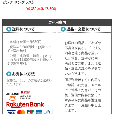
ピンク サングラス》
¥9,350
(本体 ¥8,500)
ご利用案内
・送料は全国一律550円。
お届けの商品に「キズや
・税込み5,500円以上お買い上
不具合がある」「ご注文
げで送料無料。
内容と違う商品が届い
・沖縄・北海道・離島にお住ま
た」場合、速やかに同一
いの方は11,000円以上お買い上
商品とご交換、または返
げで送料無料。
品・返金の対応をさせて
いただきます。
商品到着後すぐに内容を
お支払いは以下の方法がご選択い
ただけます。
ご確認いただき、
メール
でご連絡ください。
その
後、返信の内容に沿って
すみやかに商品を返送頂
きますようお願い申し上
げます。