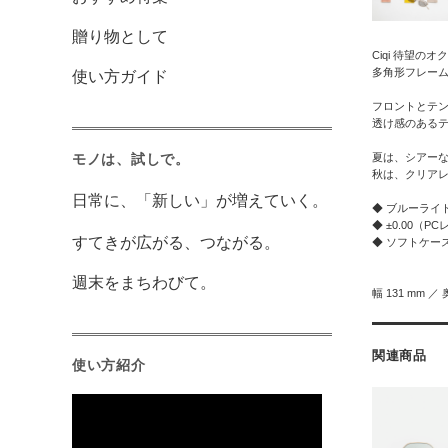
贈り物として
Ciqi 待望の
多角形フレー
使い方ガイド
フロントとテ
透け感のある
モノは、試しで。
夏は、シアー
秋は、クリア
日常に、「新しい」が増えていく。
◆ ブルーライ
◆ ±0.00（
すてきが広がる、つながる。
◆ ソフトケー
週末をまちわびて。
幅 131 mm ／ 
関連商品
使い方紹介