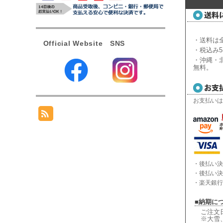
・送料は全
Official Website SNS
・税込み5
・沖縄・北
無料。
お支払いは
・後払い決
・後払い決
・楽天銀行
■納期に
ご注文
※大雪