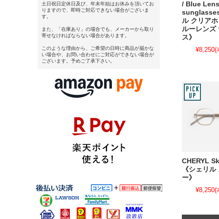
/ Blue Len
土日祝日定休日及び、年末年始はお休みを頂いてお
りますので、即時ご対応できない場合がございま
sunglas
す。
ル クリアホ
ルーレンズ
また、「在庫あり」の場合でも、メーカーから取り
寄せなければならない場合があります。
ス》
このような理由から、ご希望の日時に商品が届かな
¥8,250
(
い場合や、お問い合わせにご対応ができない場合が
ございます。予めご了承下さい。
CHERYL Sk
《シェリル
ー》
¥8,250
(