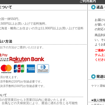
ご利用案内
国一律550円。
お届け
,500円以上お買い上げで送料無料。
が届い
海道・離島にお住まいの方は11,000円以上お買い上げで送料
の対応
商品到
い。
そ
ようお
以下の方法がご選択いただけます。
ご連絡
テム上
くださ
済が使えます。
済手数料(220円)が別途必要です。
ヤマト運
決済手数料(330円)が別途必要です。
ついて
日の翌営業日から３営業日以内に発送いたします。
■個人情報
、台風などの天候状況により、
運送に遅れが生じる可能性