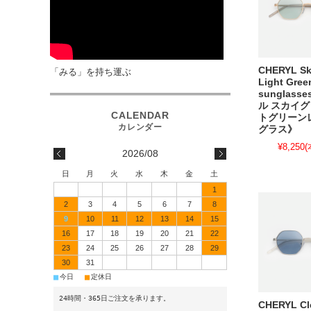
CHERYL Sky
「みる」を持ち運ぶ
Light Gree
sunglas
ル スカイグ
トグリーン
グラス》
¥8,250
(
2026/08
日
月
火
水
木
金
土
1
2
3
4
5
6
7
8
9
10
11
12
13
14
15
16
17
18
19
20
21
22
23
24
25
26
27
28
29
30
31
■
■
今日
定休日
24時間・365日ご注文を承ります。
CHERYL Cl