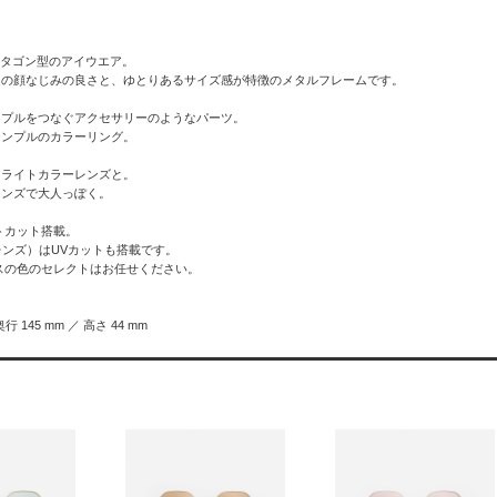
オクタゴン型のアイウエア。
ムの顔なじみの良さと、ゆとりあるサイズ感が特徴のメタルフレームです。
ンプルをつなぐアクセサリーのようなパーツ。
テンプルのカラーリング。
なライトカラーレンズと。
レンズで大人っぽく。
トカット搭載。
PCレンズ）はUVカットも搭載です。
スの色のセレクトはお任せください。
奥行 145 mm ／ 高さ 44 mm