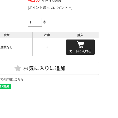
¥8,250
(本体 ¥7,500)
[ポイント還元 82ポイント～]
本
度数
在庫
購入
度数なし
○
いての詳細はこちら