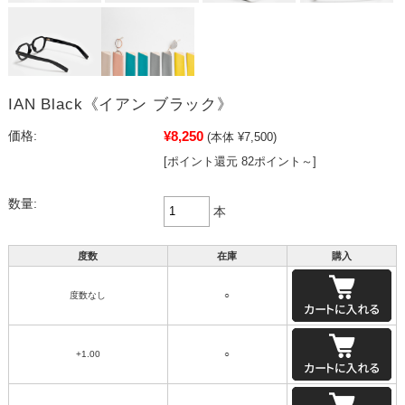
IAN Black《イアン ブラック》
¥8,250
価格:
(本体 ¥7,500)
[ポイント還元 82ポイント～]
数量:
本
度数
在庫
購入
度数なし
○
+1.00
○