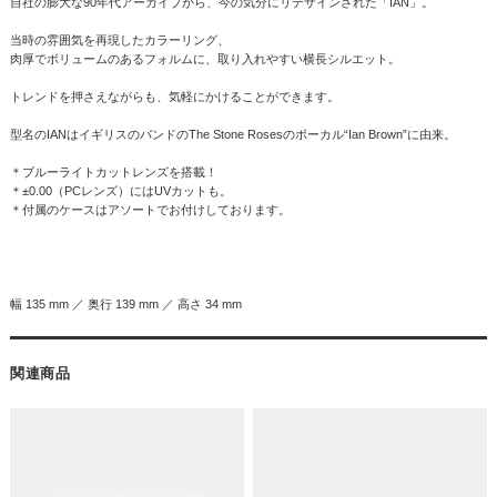
自社の膨大な90年代アーカイブから、今の気分にリデザインされた「IAN」。
当時の雰囲気を再現したカラーリング、
肉厚でボリュームのあるフォルムに、取り入れやすい横長シルエット。
トレンドを押さえながらも、気軽にかけることができます。
型名のIANはイギリスのバンドのThe Stone Rosesのボーカル“Ian Brown”に由来。
＊ブルーライトカットレンズを搭載！
＊±0.00（PCレンズ）にはUVカットも。
＊付属のケースはアソートでお付けしております。
幅 135 mm ／ 奥行 139 mm ／ 高さ 34 mm
関連商品