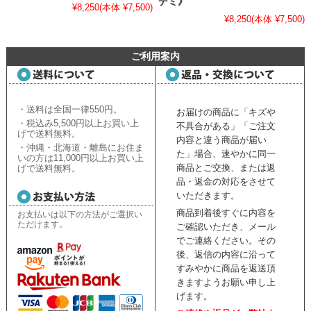
デミ》
¥8,250
(本体 ¥7,500)
¥8,250
(本体 ¥7,500)
ご利用案内
・送料は全国一律550円。
お届けの商品に「キズや
・税込み5,500円以上お買い上
不具合がある」「ご注文
げで送料無料。
内容と違う商品が届い
・沖縄・北海道・離島にお住ま
た」場合、速やかに同一
いの方は11,000円以上お買い上
商品とご交換、または返
げで送料無料。
品・返金の対応をさせて
いただきます。
商品到着後すぐに内容を
お支払いは以下の方法がご選択い
ただけます。
ご確認いただき、
メール
でご連絡ください。
その
後、返信の内容に沿って
すみやかに商品を返送頂
きますようお願い申し上
げます。