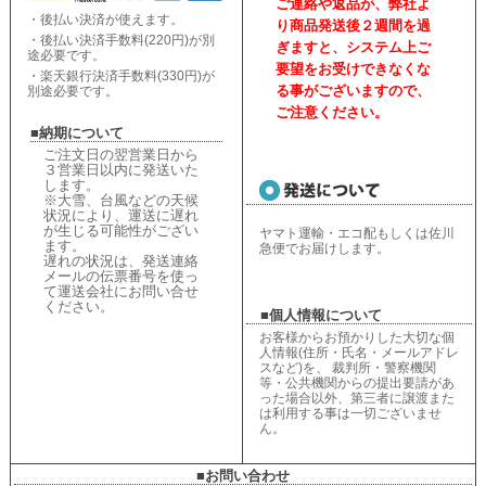
ご連絡や返品が、弊社よ
・後払い決済が使えます。
り商品発送後２週間を過
・後払い決済手数料(220円)が別
ぎますと、
システム上ご
途必要です。
要望をお受けできなくな
・楽天銀行決済手数料(330円)が
る事がございますので、
別途必要です。
ご注意ください。
■納期について
ご注文日の翌営業日から
３営業日以内に発送いた
します。
※大雪、台風などの天候
状況により、
運送に遅れ
が生じる可能性がござい
ヤマト運輸・エコ配もしくは佐川
ます。
急便でお届けします。
遅れの状況は、
発送連絡
メールの伝票番号を使っ
て運送会社にお問い合せ
ください
。
■個人情報について
お客様からお預かりした大切な個
人情報(住所・氏名・メールアドレ
スなど)を、 裁判所・警察機関
等・公共機関からの提出要請があ
った場合以外、第三者に譲渡また
は利用する事は一切ございませ
ん。
■お問い合わせ