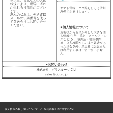
※大雪、台風などの天候
状況により、
運送に遅れ
が生じる可能性がござい
ヤマト運輸・エコ配もしくは佐川
ます。
急便でお届けします。
遅れの状況は、
発送連絡
メールの伝票番号を使っ
て運送会社にお問い合せ
ください
。
■個人情報について
お客様からお預かりした大切な個
人情報(住所・氏名・メールアドレ
スなど)を、 裁判所・警察機関
等・公共機関からの提出要請があ
った場合以外、第三者に譲渡また
は利用する事は一切ございませ
ん。
■お問い合わせ
株式会社 グラスルーツ Ciqi
sales@ciqi.co.jp
個人情報の取り扱いについて
特定商取引法に関する表示