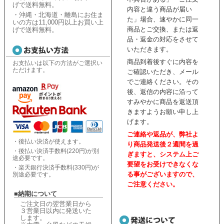
げで送料無料。
内容と違う商品が届い
・沖縄・北海道・離島にお住ま
た」場合、速やかに同一
いの方は11,000円以上お買い上
商品とご交換、または返
げで送料無料。
品・返金の対応をさせて
いただきます。
商品到着後すぐに内容を
お支払いは以下の方法がご選択い
ただけます。
ご確認いただき、
メール
でご連絡ください。
その
後、返信の内容に沿って
すみやかに商品を返送頂
きますようお願い申し上
げます。
ご連絡や返品が、弊社よ
・後払い決済が使えます。
り商品発送後２週間を過
・後払い決済手数料(220円)が別
ぎますと、
システム上ご
途必要です。
要望をお受けできなくな
・楽天銀行決済手数料(330円)が
る事がございますので、
別途必要です。
ご注意ください。
■納期について
ご注文日の翌営業日から
３営業日以内に発送いた
します。