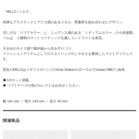
「MILLS / ミルズ」
肉厚なプラスチックとアクセ感のあるメタル、異素材を組み合わせたデザイン。
涼しげな「クリアカラー」と、ニュアンス感のある「ミディアムカラー」の６色展開。
ツルは、２種類のマットコーティングを施しコントラストを表現。
大きめのサイズ感で紫外線から目を守りつつ、
ファッションアイテムとしてのスタイリングのしやすさを重視したマストアイテムで
す。
型名のMILLSはイギリスのバンドのKula Shakerのボーカル“Crispian Mills”に由来。
◆ UVカット搭載。
◆ ソフトケースの色のセレクトはお任せください。
幅 141 mm ／ 奥行 144 mm ／ 高さ 40 mm
関連商品