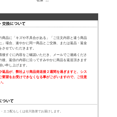
在庫 △
の商品に「キズや不具合がある」「ご注文内容と違う商品
た」場合、速やかに同一商品とご交換、または返品・返金
をさせていただきます。
着後すぐに内容をご確認いただき、
メールでご連絡くださ
の後、返信の内容に沿ってすみやかに商品を返送頂きます
願い申し上げます。
や返品が、弊社より商品発送後２週間を過ぎますと、
シス
ご要望をお受けできなくなる事がございますので、ご注意
い。
輸・エコ配もしくは佐川急便でお届けします。