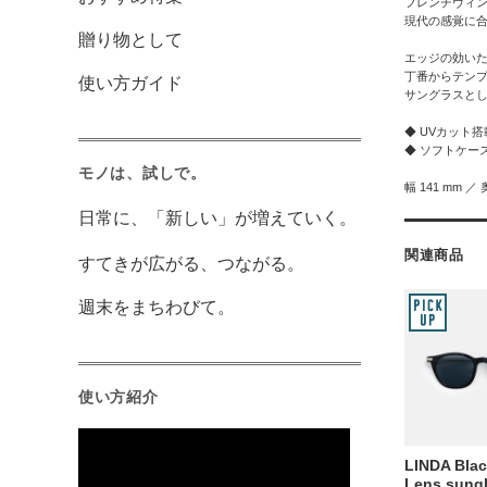
フレンチヴィ
現代の感覚に
贈り物として
エッジの効い
丁番からテン
使い方ガイド
サングラスと
◆ UVカット
◆ ソフトケー
モノは、試しで。
幅 141 mm ／ 
日常に、「新しい」が増えていく。
関連商品
すてきが広がる、つながる。
週末をまちわびて。
使い方紹介
LINDA Blac
Lens sung