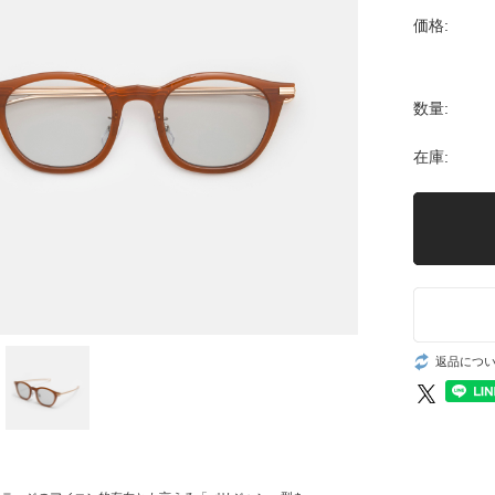
価格:
数量:
在庫:
返品につ