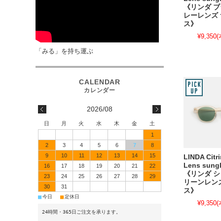
《リンダ ブ
レーレンズ
ス》
¥9,350
(
「みる」を持ち運ぶ
2026/08
日
月
火
水
木
金
土
1
2
3
4
5
6
7
8
9
10
11
12
13
14
15
LINDA Citr
Lens sung
16
17
18
19
20
21
22
《リンダ シ
23
24
25
26
27
28
29
リーンレン
30
31
ス》
■
■
今日
定休日
¥9,350
(
24時間・365日ご注文を承ります。