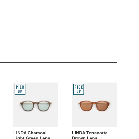
LINDA Charcoal
LINDA Terracotta
Light Green Lens
Brown Lens