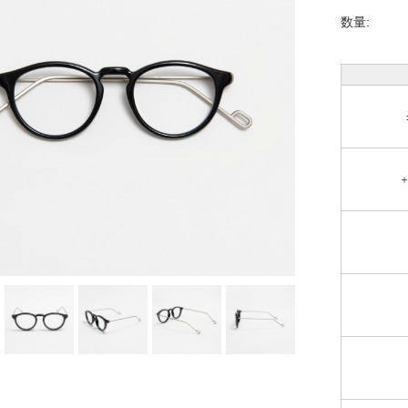
数量:
＋