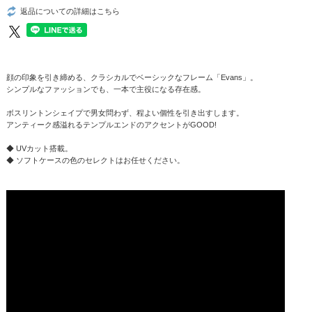
返品についての詳細はこちら
顔の印象を引き締める、クラシカルでベーシックなフレーム「Evans」。
シンプルなファッションでも、一本で主役になる存在感。
ボスリントンシェイプで男女問わず、程よい個性を引き出すします。
アンティーク感溢れるテンプルエンドのアクセントがGOOD!
◆ UVカット搭載。
◆ ソフトケースの色のセレクトはお任せください。