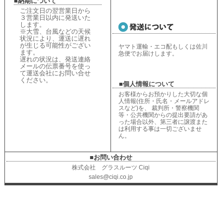
■納期について
ご注文日の翌営業日から
３営業日以内に発送いた
します。
※大雪、台風などの天候
状況により、
運送に遅れ
が生じる可能性がござい
ヤマト運輸・エコ配もしくは佐川
ます。
急便でお届けします。
遅れの状況は、
発送連絡
メールの伝票番号を使っ
て運送会社にお問い合せ
ください
。
■個人情報について
お客様からお預かりした大切な個
人情報(住所・氏名・メールアドレ
スなど)を、 裁判所・警察機関
等・公共機関からの提出要請があ
った場合以外、第三者に譲渡また
は利用する事は一切ございませ
ん。
■お問い合わせ
株式会社 グラスルーツ Ciqi
sales@ciqi.co.jp