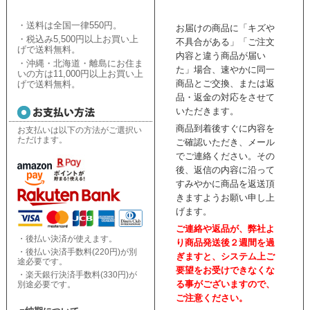
・送料は全国一律550円。
お届けの商品に「キズや
・税込み5,500円以上お買い上
不具合がある」「ご注文
げで送料無料。
内容と違う商品が届い
・沖縄・北海道・離島にお住ま
た」場合、速やかに同一
いの方は11,000円以上お買い上
商品とご交換、または返
げで送料無料。
品・返金の対応をさせて
いただきます。
商品到着後すぐに内容を
お支払いは以下の方法がご選択い
ただけます。
ご確認いただき、
メール
でご連絡ください。
その
後、返信の内容に沿って
すみやかに商品を返送頂
きますようお願い申し上
げます。
ご連絡や返品が、弊社よ
・後払い決済が使えます。
り商品発送後２週間を過
・後払い決済手数料(220円)が別
ぎますと、
システム上ご
途必要です。
要望をお受けできなくな
・楽天銀行決済手数料(330円)が
る事がございますので、
別途必要です。
ご注意ください。