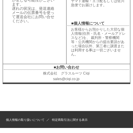
が生じる可能性がござい
ヤマト運輸・エコ配もしくは佐川
ます。
急便でお届けします。
遅れの状況は、
発送連絡
メールの伝票番号を使っ
て運送会社にお問い合せ
ください
。
■個人情報について
お客様からお預かりした大切な個
人情報(住所・氏名・メールアドレ
スなど)を、 裁判所・警察機関
等・公共機関からの提出要請があ
った場合以外、第三者に譲渡また
は利用する事は一切ございませ
ん。
■お問い合わせ
株式会社 グラスルーツ Ciqi
sales@ciqi.co.jp
個人情報の取り扱いについて
特定商取引法に関する表示