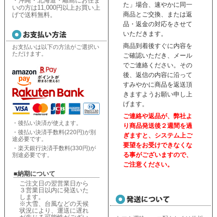
・沖縄・北海道・離島にお住ま
た」場合、速やかに同一
いの方は11,000円以上お買い上
商品とご交換、または返
げで送料無料。
品・返金の対応をさせて
いただきます。
商品到着後すぐに内容を
お支払いは以下の方法がご選択い
ただけます。
ご確認いただき、
メール
でご連絡ください。
その
後、返信の内容に沿って
すみやかに商品を返送頂
きますようお願い申し上
げます。
ご連絡や返品が、弊社よ
・後払い決済が使えます。
り商品発送後２週間を過
・後払い決済手数料(220円)が別
ぎますと、
システム上ご
途必要です。
要望をお受けできなくな
・楽天銀行決済手数料(330円)が
る事がございますので、
別途必要です。
ご注意ください。
■納期について
ご注文日の翌営業日から
３営業日以内に発送いた
します。
※大雪、台風などの天候
状況により、
運送に遅れ