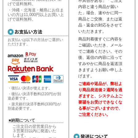
不具合がある」「ご注文
げで送料無料。
内容と違う商品が届い
・沖縄・北海道・離島にお住ま
た」場合、速やかに同一
いの方は11,000円以上お買い上
商品とご交換、または返
げで送料無料。
品・返金の対応をさせて
いただきます。
商品到着後すぐに内容を
お支払いは以下の方法がご選択い
ただけます。
ご確認いただき、
メール
でご連絡ください。
その
後、返信の内容に沿って
すみやかに商品を返送頂
きますようお願い申し上
げます。
ご連絡や返品が、弊社よ
・後払い決済が使えます。
り商品発送後２週間を過
・後払い決済手数料(220円)が別
ぎますと、
システム上ご
途必要です。
要望をお受けできなくな
・楽天銀行決済手数料(330円)が
る事がございますので、
別途必要です。
ご注意ください。
■納期について
ご注文日の翌営業日から
３営業日以内に発送いた
します。