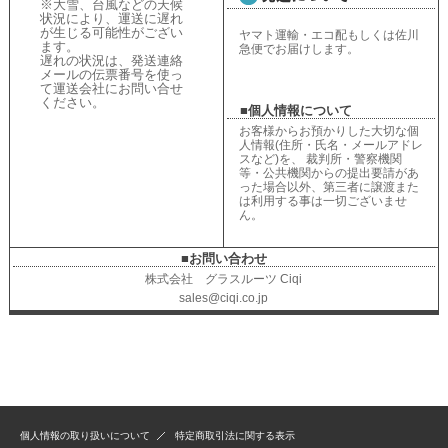
※大雪、台風などの天候
状況により、
運送に遅れ
が生じる可能性がござい
ヤマト運輸・エコ配もしくは佐川
ます。
急便でお届けします。
遅れの状況は、
発送連絡
メールの伝票番号を使っ
て運送会社にお問い合せ
ください
。
■個人情報について
お客様からお預かりした大切な個
人情報(住所・氏名・メールアドレ
スなど)を、 裁判所・警察機関
等・公共機関からの提出要請があ
った場合以外、第三者に譲渡また
は利用する事は一切ございませ
ん。
■お問い合わせ
株式会社 グラスルーツ Ciqi
sales@ciqi.co.jp
個人情報の取り扱いについて
特定商取引法に関する表示