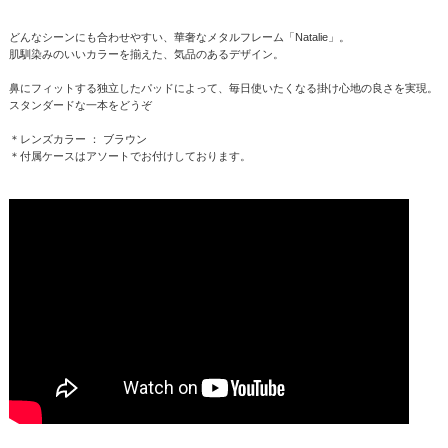
どんなシーンにも合わせやすい、華奢なメタルフレーム「Natalie」。
肌馴染みのいいカラーを揃えた、気品のあるデザイン。
鼻にフィットする独立したパッドによって、毎日使いたくなる掛け心地の良さを実現。
スタンダードな一本をどうぞ
＊レンズカラー ： ブラウン
＊付属ケースはアソートでお付けしております。