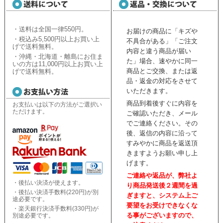
・送料は全国一律550円。
お届けの商品に「キズや
・税込み5,500円以上お買い上
不具合がある」「ご注文
げで送料無料。
内容と違う商品が届い
・沖縄・北海道・離島にお住ま
た」場合、速やかに同一
いの方は11,000円以上お買い上
商品とご交換、または返
げで送料無料。
品・返金の対応をさせて
いただきます。
商品到着後すぐに内容を
お支払いは以下の方法がご選択い
ただけます。
ご確認いただき、
メール
でご連絡ください。
その
後、返信の内容に沿って
すみやかに商品を返送頂
きますようお願い申し上
げます。
ご連絡や返品が、弊社よ
・後払い決済が使えます。
り商品発送後２週間を過
・後払い決済手数料(220円)が別
ぎますと、
システム上ご
途必要です。
要望をお受けできなくな
・楽天銀行決済手数料(330円)が
る事がございますので、
別途必要です。