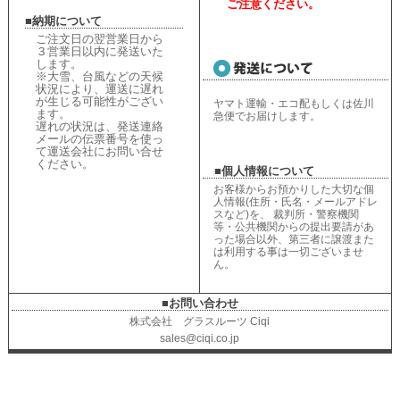
ご注意ください。
■納期について
ご注文日の翌営業日から
３営業日以内に発送いた
します。
※大雪、台風などの天候
状況により、
運送に遅れ
が生じる可能性がござい
ヤマト運輸・エコ配もしくは佐川
ます。
急便でお届けします。
遅れの状況は、
発送連絡
メールの伝票番号を使っ
て運送会社にお問い合せ
ください
。
■個人情報について
お客様からお預かりした大切な個
人情報(住所・氏名・メールアドレ
スなど)を、 裁判所・警察機関
等・公共機関からの提出要請があ
った場合以外、第三者に譲渡また
は利用する事は一切ございませ
ん。
■お問い合わせ
株式会社 グラスルーツ Ciqi
sales@ciqi.co.jp