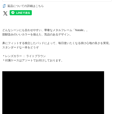
返品についての詳細はこちら
どんなシーンにも合わせやすい、華奢なメタルフレーム「Natalie」。
肌馴染みのいいカラーを揃えた、気品のあるデザイン。
鼻にフィットする独立したパッドによって、毎日使いたくなる掛け心地の良さを実現。
スタンダードな一本をどうぞ
＊レンズカラー ： ライトブラウン
＊付属ケースはアソートでお付けしております。