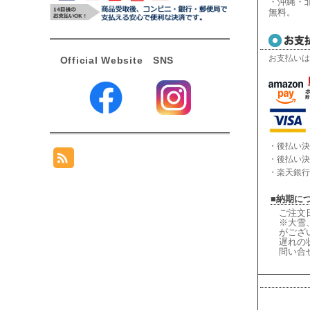
・沖縄・北
無料。
お支払いは
Official Website SNS
・後払い決
・後払い決
・楽天銀行
■納期に
ご注文
※大雪
がござ
遅れの
問い合