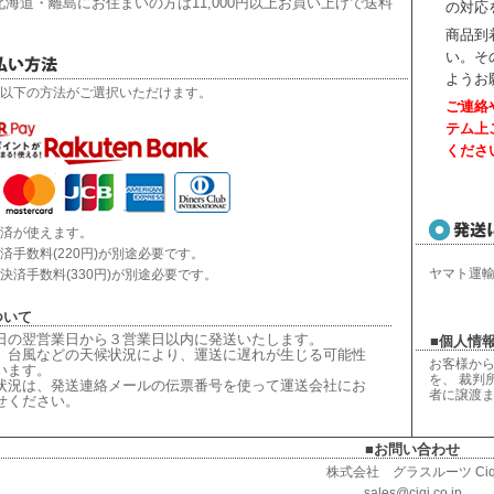
海道・離島にお住まいの方は11,000円以上お買い上げで送料
の対応
商品到
い。
そ
ようお
以下の方法がご選択いただけます。
ご連絡
テム上
くださ
済が使えます。
済手数料(220円)が別途必要です。
ヤマト運
決済手数料(330円)が別途必要です。
ついて
日の翌営業日から３営業日以内に発送いたします。
■個人情報
、台風などの天候状況により、
運送に遅れが生じる可能性
お客様から
います。
を、 裁判
状況は、
発送連絡メールの伝票番号を使って運送会社にお
者に譲渡
せください
。
■お問い合わせ
株式会社 グラスルーツ Ciq
sales@ciqi.co.jp