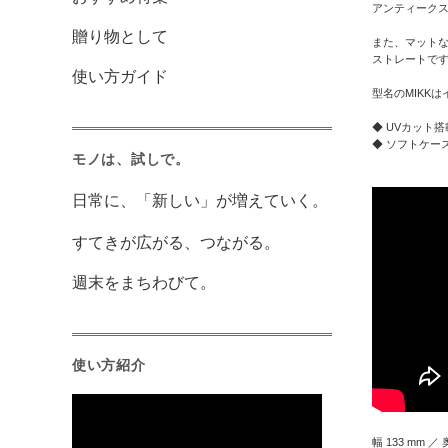
アンティークス
贈り物として
また、マット
ストレートです
使い方ガイド
型名のMIKKはイギ
◆ UVカット搭
◆ ソフトケー
モノは、試しで。
日常に、「新しい」が増えていく。
すてきが広がる、つながる。
週末をまちわびて。
使い方紹介
幅 133 mm ／ 