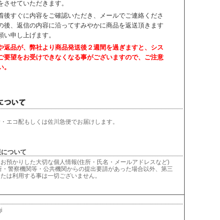
をさせていただきます。
着後すぐに内容をご確認いただき、
メールでご連絡くださ
の後、返信の内容に沿ってすみやかに商品を返送頂きます
願い申し上げます。
や返品が、弊社より商品発送後２週間を過ぎますと、
シス
ご要望をお受けできなくなる事がございますので、ご注意
い。
輸・エコ配もしくは佐川急便でお届けします。
について
お預かりした大切な個人情報(住所・氏名・メールアドレスなど)
所・警察機関等・公共機関からの提出要請があった場合以外、第三
または利用する事は一切ございません。
i