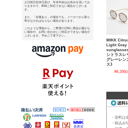
土日祝日定休日及び、年末年始はお休みを頂いてお
りますので、即時ご対応できない場合がございま
す。
また、「在庫あり」の場合でも、メーカーから取り
寄せなければならない場合があります。
このような理由から、ご希望の日時に商品が届かな
い場合や、お問い合わせにご対応ができない場合が
ございます。予めご了承下さい。
MIKK Citr
Light Gray
sunglass
シトラスレ
グレーレン
ス》
¥8,250
(
・送料は全
・税込み5