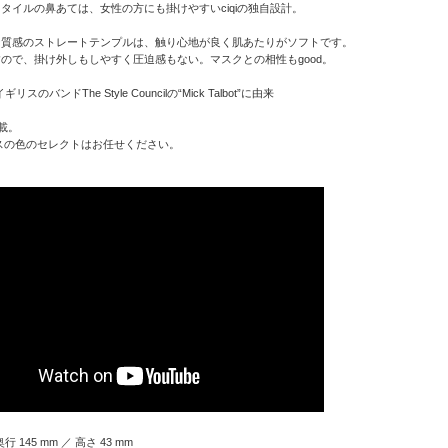
タイルの鼻あては、女性の方にも掛けやすいciqiの独自設計。
な質感のストレートテンプルは、触り心地が良く肌あたりがソフトです。
ので、掛け外しもしやすく圧迫感もない。マスクとの相性もgood。
リスのバンドThe Style Councilの“Mick Talbot”に由来
載。
スの色のセレクトはお任せください。
奥行 145 mm ／ 高さ 43 mm