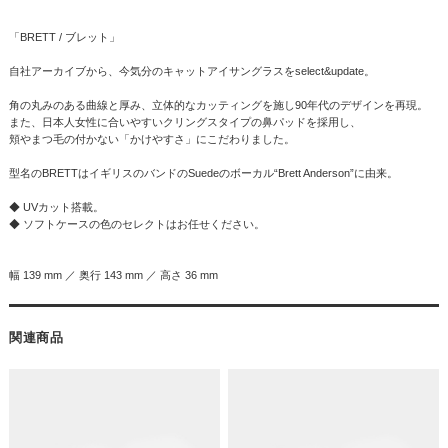
「BRETT / ブレット」
自社アーカイブから、今気分のキャットアイサングラスをselect&update。
角の丸みのある曲線と厚み、立体的なカッティングを施し90年代のデザインを再現。
また、日本人女性に合いやすいクリングスタイプの鼻パッドを採用し、
頬やまつ毛の付かない「かけやすさ」にこだわりました。
型名のBRETTはイギリスのバンドのSuedeのボーカル“Brett Anderson”に由来。
◆ UVカット搭載。
◆ ソフトケースの色のセレクトはお任せください。
幅 139 mm ／ 奥行 143 mm ／ 高さ 36 mm
関連商品