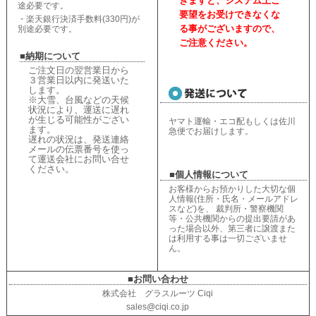
ぎますと、
システム上ご
途必要です。
要望をお受けできなくな
・楽天銀行決済手数料(330円)が
る事がございますので、
別途必要です。
ご注意ください。
■納期について
ご注文日の翌営業日から
３営業日以内に発送いた
します。
※大雪、台風などの天候
状況により、
運送に遅れ
が生じる可能性がござい
ヤマト運輸・エコ配もしくは佐川
ます。
急便でお届けします。
遅れの状況は、
発送連絡
メールの伝票番号を使っ
て運送会社にお問い合せ
ください
。
■個人情報について
お客様からお預かりした大切な個
人情報(住所・氏名・メールアドレ
スなど)を、 裁判所・警察機関
等・公共機関からの提出要請があ
った場合以外、第三者に譲渡また
は利用する事は一切ございませ
ん。
■お問い合わせ
株式会社 グラスルーツ Ciqi
sales@ciqi.co.jp