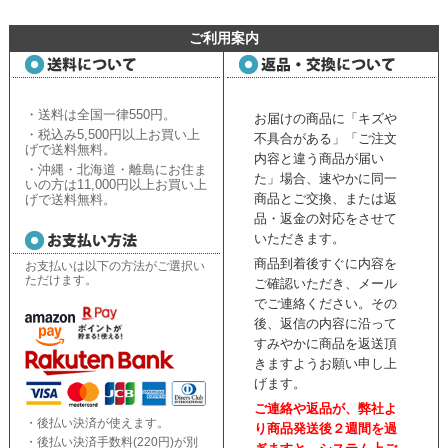
ご利用案内
・送料は全国一律550円。
お届けの商品に「キズや
・税込み5,500円以上お買い上
不具合がある」「ご注文
げで送料無料。
内容と違う商品が届い
・沖縄・北海道・離島にお住ま
た」場合、速やかに同一
いの方は11,000円以上お買い上
商品とご交換、または返
げで送料無料。
品・返金の対応をさせて
いただきます。
商品到着後すぐに内容を
お支払いは以下の方法がご選択い
ただけます。
ご確認いただき、
メール
でご連絡ください。
その
後、返信の内容に沿って
すみやかに商品を返送頂
きますようお願い申し上
げます。
ご連絡や返品が、弊社よ
・後払い決済が使えます。
り商品発送後２週間を過
・後払い決済手数料(220円)が別