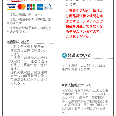
げます。
ご連絡や返品が、弊社よ
・後払い決済が使えます。
り商品発送後２週間を過
・後払い決済手数料(220円)が別
ぎますと、
システム上ご
途必要です。
要望をお受けできなくな
・楽天銀行決済手数料(330円)が
る事がございますので、
別途必要です。
ご注意ください。
■納期について
ご注文日の翌営業日から
３営業日以内に発送いた
します。
※大雪、台風などの天候
状況により、
運送に遅れ
が生じる可能性がござい
ヤマト運輸・エコ配もしくは佐川
ます。
急便でお届けします。
遅れの状況は、
発送連絡
メールの伝票番号を使っ
て運送会社にお問い合せ
ください
。
■個人情報について
お客様からお預かりした大切な個
人情報(住所・氏名・メールアドレ
スなど)を、 裁判所・警察機関
等・公共機関からの提出要請があ
った場合以外、第三者に譲渡また
は利用する事は一切ございませ
ん。