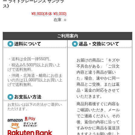
ー ライトグレーレンズ サングラ
ス》
¥8,800
(本体 ¥8,000)
在庫 ○
ご利用案内
・送料は全国一律550円。
お届けの商品に「キズや
・税込み5,500円以上お買い上
不具合がある」「ご注文
げで送料無料。
内容と違う商品が届い
・沖縄・北海道・離島にお住ま
た」場合、速やかに同一
いの方は11,000円以上お買い上
商品とご交換、または返
げで送料無料。
品・返金の対応をさせて
いただきます。
商品到着後すぐに内容を
お支払いは以下の方法がご選択い
ただけます。
ご確認いただき、
メール
でご連絡ください。
その
後、返信の内容に沿って
すみやかに商品を返送頂
きますようお願い申し上