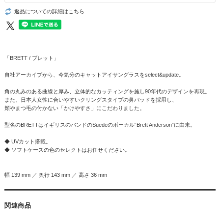
返品についての詳細はこちら
「BRETT / ブレット」
自社アーカイブから、今気分のキャットアイサングラスをselect&update。
角の丸みのある曲線と厚み、立体的なカッティングを施し90年代のデザインを再現。
また、日本人女性に合いやすいクリングスタイプの鼻パッドを採用し、
頬やまつ毛の付かない「かけやすさ」にこだわりました。
型名のBRETTはイギリスのバンドのSuedeのボーカル“Brett Anderson”に由来。
◆ UVカット搭載。
◆ ソフトケースの色のセレクトはお任せください。
幅 139 mm ／ 奥行 143 mm ／ 高さ 36 mm
関連商品