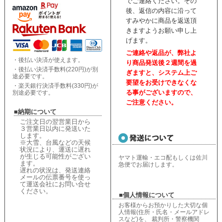
でご連絡ください。
その
後、返信の内容に沿って
すみやかに商品を返送頂
きますようお願い申し上
げます。
ご連絡や返品が、弊社よ
・後払い決済が使えます。
り商品発送後２週間を過
・後払い決済手数料(220円)が別
ぎますと、
システム上ご
途必要です。
要望をお受けできなくな
・楽天銀行決済手数料(330円)が
る事がございますので、
別途必要です。
ご注意ください。
■納期について
ご注文日の翌営業日から
３営業日以内に発送いた
します。
※大雪、台風などの天候
状況により、
運送に遅れ
が生じる可能性がござい
ヤマト運輸・エコ配もしくは佐川
ます。
急便でお届けします。
遅れの状況は、
発送連絡
メールの伝票番号を使っ
て運送会社にお問い合せ
ください
。
■個人情報について
お客様からお預かりした大切な個
人情報(住所・氏名・メールアドレ
スなど)を、 裁判所・警察機関