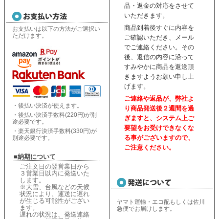
品・返金の対応をさせて
いただきます。
商品到着後すぐに内容を
お支払いは以下の方法がご選択い
ただけます。
ご確認いただき、
メール
でご連絡ください。
その
後、返信の内容に沿って
すみやかに商品を返送頂
きますようお願い申し上
げます。
ご連絡や返品が、弊社よ
・後払い決済が使えます。
り商品発送後２週間を過
・後払い決済手数料(220円)が別
ぎますと、
システム上ご
途必要です。
要望をお受けできなくな
・楽天銀行決済手数料(330円)が
る事がございますので、
別途必要です。
ご注意ください。
■納期について
ご注文日の翌営業日から
３営業日以内に発送いた
します。
※大雪、台風などの天候
状況により、
運送に遅れ
が生じる可能性がござい
ヤマト運輸・エコ配もしくは佐川
ます。
急便でお届けします。
遅れの状況は、
発送連絡