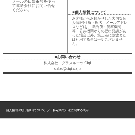
メールの伝票番号を使っ
て運送会社にお問い合せ
ください
。
■個人情報について
お客様からお預かりした大切な個
人情報(住所・氏名・メールアドレ
スなど)を、 裁判所・警察機関
等・公共機関からの提出要請があ
った場合以外、第三者に譲渡また
は利用する事は一切ございませ
ん。
■お問い合わせ
株式会社 グラスルーツ Ciqi
sales@ciqi.co.jp
個人情報の取り扱いについて
特定商取引法に関する表示
Created by
Estore
Copyright (C)
2026 jujubee All Rights Reserved.