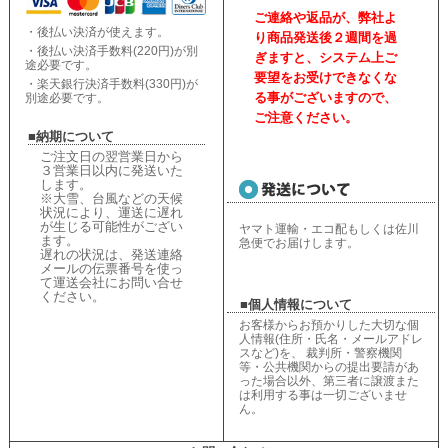
ご連絡や返品が、弊社よ
・後払い決済が使えます。
り商品発送後２週間を過
・後払い決済手数料(220円)が別
ぎますと、
システム上ご
途必要です。
要望をお受けできなくな
・楽天銀行決済手数料(330円)が
る事がございますので、
別途必要です。
ご注意ください。
■納期について
ご注文日の翌営業日から
３営業日以内に発送いた
します。
※大雪、台風などの天候
状況により、
運送に遅れ
が生じる可能性がござい
ヤマト運輸・エコ配もしくは佐川
ます。
急便でお届けします。
遅れの状況は、
発送連絡
メールの伝票番号を使っ
て運送会社にお問い合せ
ください
。
■個人情報について
お客様からお預かりした大切な個
人情報(住所・氏名・メールアドレ
スなど)を、 裁判所・警察機関
等・公共機関からの提出要請があ
った場合以外、第三者に譲渡また
は利用する事は一切ございませ
ん。