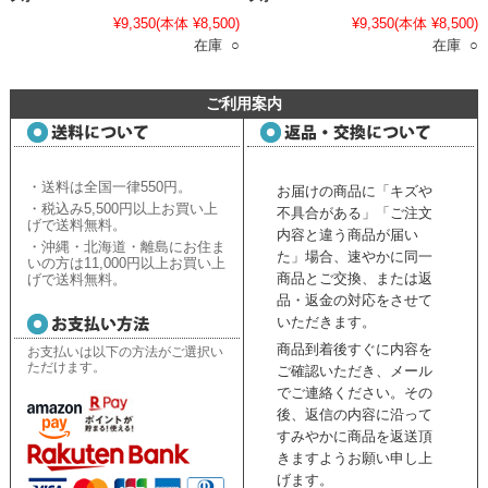
¥9,350
(本体 ¥8,500)
¥9,350
(本体 ¥8,500)
在庫 ○
在庫 ○
ご利用案内
・送料は全国一律550円。
お届けの商品に「キズや
・税込み5,500円以上お買い上
不具合がある」「ご注文
げで送料無料。
内容と違う商品が届い
・沖縄・北海道・離島にお住ま
た」場合、速やかに同一
いの方は11,000円以上お買い上
商品とご交換、または返
げで送料無料。
品・返金の対応をさせて
いただきます。
商品到着後すぐに内容を
お支払いは以下の方法がご選択い
ただけます。
ご確認いただき、
メール
でご連絡ください。
その
後、返信の内容に沿って
すみやかに商品を返送頂
きますようお願い申し上
げます。