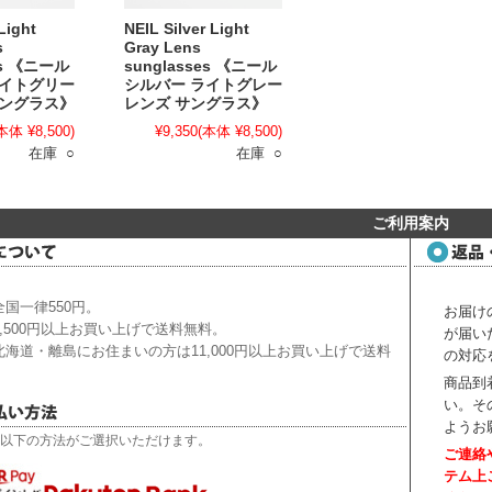
Light
NEIL Silver Light
s
Gray Lens
es 《ニール
sunglasses 《ニール
ライトグリー
シルバー ライトグレー
サングラス》
レンズ サングラス》
本体 ¥8,500)
¥9,350
(本体 ¥8,500)
在庫 ○
在庫 ○
ご利用案内
国一律550円。
お届け
,500円以上お買い上げで送料無料。
が届い
海道・離島にお住まいの方は11,000円以上お買い上げで送料
の対応
商品到
い。
そ
ようお
以下の方法がご選択いただけます。
ご連絡
テム上