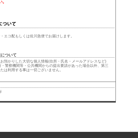
い。
輸・エコ配もしくは佐川急便でお届けします。
について
お預かりした大切な個人情報(住所・氏名・メールアドレスなど)
所・警察機関等・公共機関からの提出要請があった場合以外、第三
または利用する事は一切ございません。
i