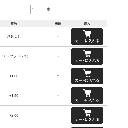
本
度数
在庫
購入
度数なし
△
+0.50（ブラーレス）
○
+1.00
△
+1.50
△
+2.00
△