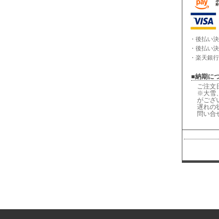
・後払い決
・後払い決
・楽天銀行
■納期に
ご注文
※大雪
がござ
遅れの
問い合