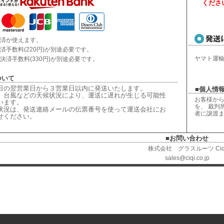
くださ
済が使えます。
済手数料(220円)が別途必要です。
ヤマト運
決済手数料(330円)が別途必要です。
ついて
日の翌営業日から３営業日以内に発送いたします。
■個人情報
、台風などの天候状況により、
運送に遅れが生じる可能性
お客様から
います。
を、 裁判
状況は、
発送連絡メールの伝票番号を使って運送会社にお
者に譲渡
せください
。
■お問い合わせ
株式会社 グラスルーツ Ciq
sales@ciqi.co.jp