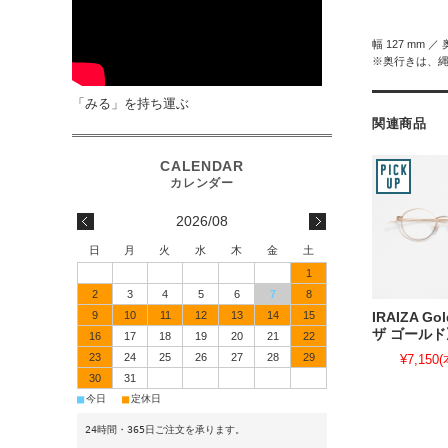
幅 127 mm ／ 
※奥行きは、
「みる」を持ち運ぶ
関連商品
2026/08
日
月
火
水
木
金
土
1
2
3
4
5
6
7
8
9
10
11
12
13
14
15
IRAIZA G
ザ ゴールド
16
17
18
19
20
21
22
23
24
25
26
27
28
29
¥7,150
(
30
31
■
■
今日
定休日
24時間・365日ご注文を承ります。