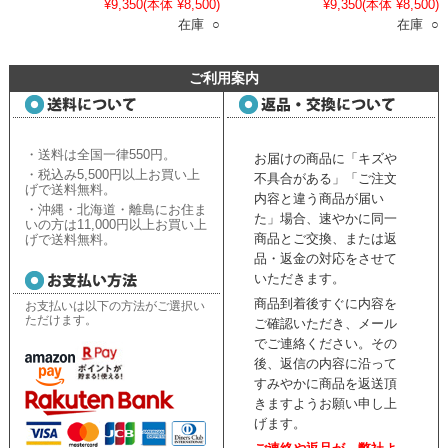
¥9,350
(本体 ¥8,500)
¥9,350
(本体 ¥8,500)
在庫 ○
在庫 ○
ご利用案内
・送料は全国一律550円。
お届けの商品に「キズや
・税込み5,500円以上お買い上
不具合がある」「ご注文
げで送料無料。
内容と違う商品が届い
・沖縄・北海道・離島にお住ま
た」場合、速やかに同一
いの方は11,000円以上お買い上
商品とご交換、または返
げで送料無料。
品・返金の対応をさせて
いただきます。
商品到着後すぐに内容を
お支払いは以下の方法がご選択い
ただけます。
ご確認いただき、
メール
でご連絡ください。
その
後、返信の内容に沿って
すみやかに商品を返送頂
きますようお願い申し上
げます。