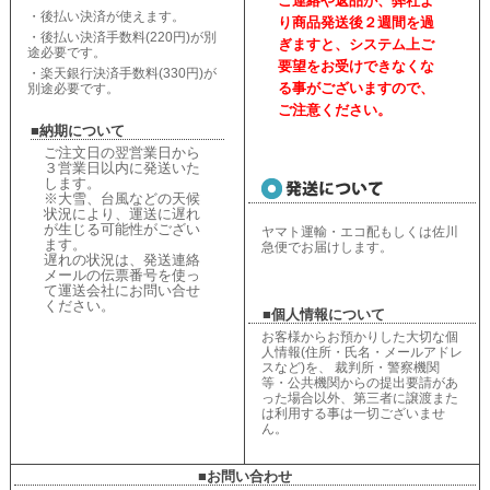
ご連絡や返品が、弊社よ
・後払い決済が使えます。
り商品発送後２週間を過
・後払い決済手数料(220円)が別
ぎますと、
システム上ご
途必要です。
要望をお受けできなくな
・楽天銀行決済手数料(330円)が
る事がございますので、
別途必要です。
ご注意ください。
■納期について
ご注文日の翌営業日から
３営業日以内に発送いた
します。
※大雪、台風などの天候
状況により、
運送に遅れ
が生じる可能性がござい
ヤマト運輸・エコ配もしくは佐川
ます。
急便でお届けします。
遅れの状況は、
発送連絡
メールの伝票番号を使っ
て運送会社にお問い合せ
ください
。
■個人情報について
お客様からお預かりした大切な個
人情報(住所・氏名・メールアドレ
スなど)を、 裁判所・警察機関
等・公共機関からの提出要請があ
った場合以外、第三者に譲渡また
は利用する事は一切ございませ
ん。
■お問い合わせ