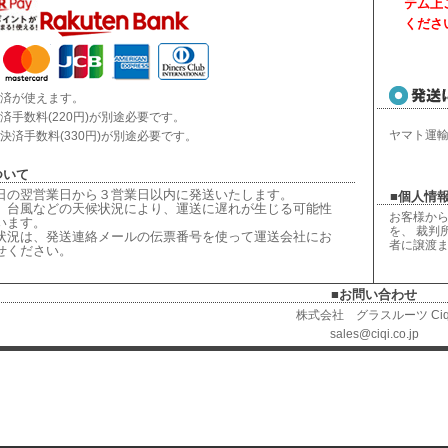
テム上
くださ
済が使えます。
済手数料(220円)が別途必要です。
ヤマト運
決済手数料(330円)が別途必要です。
ついて
日の翌営業日から３営業日以内に発送いたします。
■個人情報
、台風などの天候状況により、
運送に遅れが生じる可能性
お客様から
います。
を、 裁判
状況は、
発送連絡メールの伝票番号を使って運送会社にお
者に譲渡
せください
。
■お問い合わせ
株式会社 グラスルーツ Ciq
sales@ciqi.co.jp