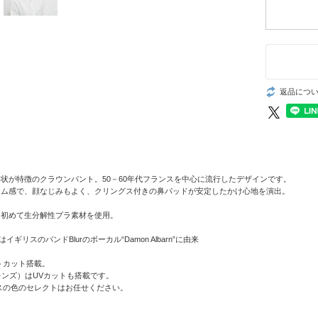
返品につ
状が特徴のクラウンパント。50－60年代フランスを中心に流行したデザインです。
ーム感で、顔なじみもよく、クリングス付きの鼻パッドが安定したかけ心地を演出。
て初めて生分解性プラ素材を使用。
イギリスのバンドBlurのボーカル“Damon Albarn”に由来
トカット搭載。
PCレンズ）はUVカットも搭載です。
スの色のセレクトはお任せください。