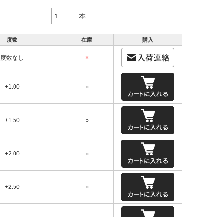
本
度数
在庫
購入
度数なし
×
+1.00
○
+1.50
○
+2.00
○
+2.50
○