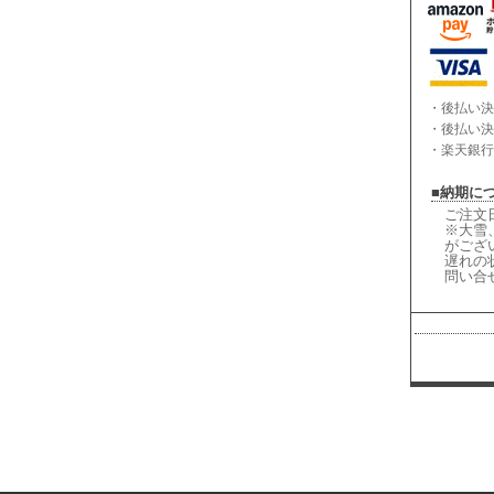
・後払い決
・後払い決
・楽天銀行
■納期に
ご注文
※大雪
がござ
遅れの
問い合