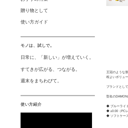
贈り物として
使い方ガイド
モノは、試しで。
日常に、「新しい」が増えていく。
すてきが広がる、つながる。
王冠のような形
程よいボリュ
週末をまちわびて。
ブランドとし
型名のDAMONは
使い方紹介
◆ ブルーライ
◆ ±0.00（
◆ ソフトケー