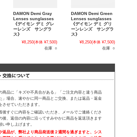
DAMON Demi Gray
DAMON Demi Green
Lenses sunglasses
Lenses sunglasses
《デイモン デミ グレ
《デイモン デミ グリ
ーレンズ サングラ
ーンレンズ サングラ
ス》
ス》
¥8,250
(本体 ¥7,500)
¥8,250
(本体 ¥7,500)
在庫 ○
在庫 ○
の商品に「キズや不具合がある」「ご注文内容と違う商品
た」場合、速やかに同一商品とご交換、または返品・返金
をさせていただきます。
着後すぐに内容をご確認いただき、
メールでご連絡くださ
の後、返信の内容に沿ってすみやかに商品を返送頂きます
願い申し上げます。
や返品が、弊社より商品発送後２週間を過ぎますと、
シス