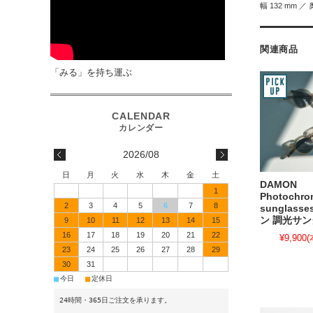
幅 132 mm ／ 
関連商品
「みる」を持ち運ぶ
2026/08
日
月
火
水
木
金
土
DAMON
1
Photochro
2
3
4
5
6
7
8
sunglas
ン 調光サ
9
10
11
12
13
14
15
16
17
18
19
20
21
22
¥9,900
(
23
24
25
26
27
28
29
30
31
■
■
今日
定休日
24時間・365日ご注文を承ります。