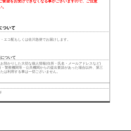
ご要望をお受けできなくなる事がございますので、ご注意
い。
輸・エコ配もしくは佐川急便でお届けします。
について
お預かりした大切な個人情報(住所・氏名・メールアドレスなど)
所・警察機関等・公共機関からの提出要請があった場合以外、第三
または利用する事は一切ございません。
i