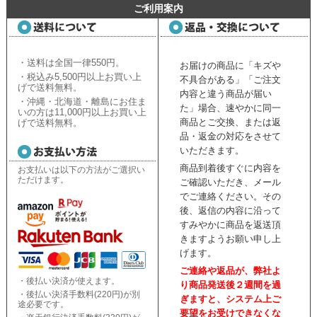
ご利用案内
・送料は全国一律550円。
お届けの商品に「キズや
・税込み5,500円以上お買い上
不具合がある」「ご注文
げで送料無料。
内容と違う商品が届い
・沖縄・北海道・離島にお住ま
た」場合、速やかに同一
いの方は11,000円以上お買い上
商品とご交換、または返
げで送料無料。
品・返金の対応をさせて
いただきます。
商品到着後すぐに内容を
お支払いは以下の方法がご選択い
ただけます。
ご確認いただき、
メール
でご連絡ください。
その
後、返信の内容に沿って
すみやかに商品を返送頂
きますようお願い申し上
げます。
ご連絡や返品が、弊社よ
・後払い決済が使えます。
り商品発送後２週間を過
・後払い決済手数料(220円)が別
ぎますと、
システム上ご
途必要です。
要望をお受けできなくな