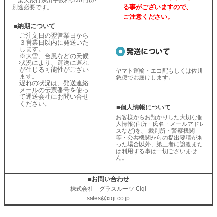
・楽天銀行決済手数料(330円)が
る事がございますので、
別途必要です。
ご注意ください。
■納期について
ご注文日の翌営業日から
３営業日以内に発送いた
します。
※大雪、台風などの天候
状況により、
運送に遅れ
が生じる可能性がござい
ヤマト運輸・エコ配もしくは佐川
ます。
急便でお届けします。
遅れの状況は、
発送連絡
メールの伝票番号を使っ
て運送会社にお問い合せ
ください
。
■個人情報について
お客様からお預かりした大切な個
人情報(住所・氏名・メールアドレ
スなど)を、 裁判所・警察機関
等・公共機関からの提出要請があ
った場合以外、第三者に譲渡また
は利用する事は一切ございませ
ん。
■お問い合わせ
株式会社 グラスルーツ Ciqi
sales@ciqi.co.jp