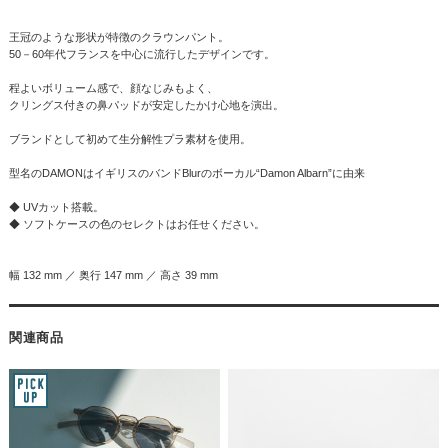
王冠のような形状が特徴のクラウンパント。
50－60年代フランスを中心に流行したデザインです。
程よいボリューム感で、顔なじみもよく、
クリングス付きの鼻パッドが安定したかけ心地を演出。
ブランドとして初めて生分解性プラ素材を使用。
型名のDAMONはイギリスのバンドBlurのボーカル“Damon Albarn”に由来
◆ UVカット搭載。
◆ ソフトケースの色のセレクトはお任せください。
幅 132 mm ／ 奥行 147 mm ／ 高さ 39 mm
関連商品