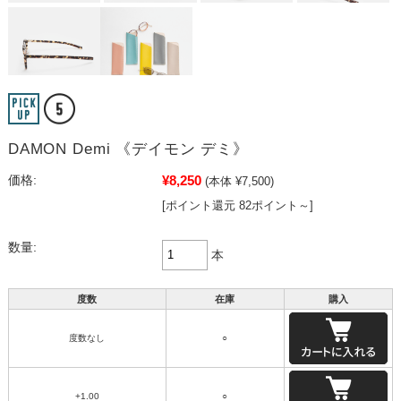
DAMON Demi 《デイモン デミ》
¥8,250
価格:
(本体 ¥7,500)
[ポイント還元 82ポイント～]
数量:
本
度数
在庫
購入
度数なし
○
+1.00
○