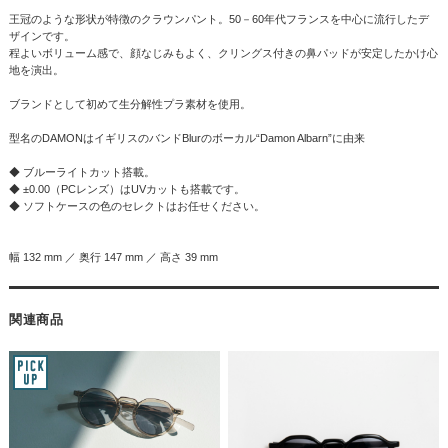
王冠のような形状が特徴のクラウンパント。50－60年代フランスを中心に流行したデ
ザインです。
程よいボリューム感で、顔なじみもよく、クリングス付きの鼻パッドが安定したかけ心
地を演出。
ブランドとして初めて生分解性プラ素材を使用。
型名のDAMONはイギリスのバンドBlurのボーカル“Damon Albarn”に由来
◆ ブルーライトカット搭載。
◆ ±0.00（PCレンズ）はUVカットも搭載です。
◆ ソフトケースの色のセレクトはお任せください。
幅 132 mm ／ 奥行 147 mm ／ 高さ 39 mm
関連商品