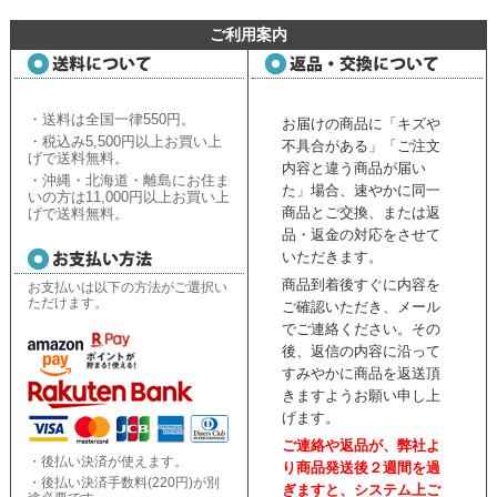
ご利用案内
・送料は全国一律550円。
お届けの商品に「キズや
・税込み5,500円以上お買い上
不具合がある」「ご注文
げで送料無料。
内容と違う商品が届い
・沖縄・北海道・離島にお住ま
た」場合、速やかに同一
いの方は11,000円以上お買い上
商品とご交換、または返
げで送料無料。
品・返金の対応をさせて
いただきます。
商品到着後すぐに内容を
お支払いは以下の方法がご選択い
ただけます。
ご確認いただき、
メール
でご連絡ください。
その
後、返信の内容に沿って
すみやかに商品を返送頂
きますようお願い申し上
げます。
ご連絡や返品が、弊社よ
・後払い決済が使えます。
り商品発送後２週間を過
・後払い決済手数料(220円)が別
ぎますと、
システム上ご