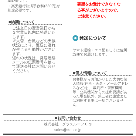
途必要です。
要望をお受けできなくな
・楽天銀行決済手数料(330円)が
る事がございますので、
別途必要です。
ご注意ください。
■納期について
ご注文日の翌営業日から
３営業日以内に発送いた
します。
※大雪、台風などの天候
状況により、
運送に遅れ
が生じる可能性がござい
ヤマト運輸・エコ配もしくは佐川
ます。
急便でお届けします。
遅れの状況は、
発送連絡
メールの伝票番号を使っ
て運送会社にお問い合せ
ください
。
■個人情報について
お客様からお預かりした大切な個
人情報(住所・氏名・メールアドレ
スなど)を、 裁判所・警察機関
等・公共機関からの提出要請があ
った場合以外、第三者に譲渡また
は利用する事は一切ございませ
ん。
■お問い合わせ
株式会社 グラスルーツ Ciqi
sales@ciqi.co.jp